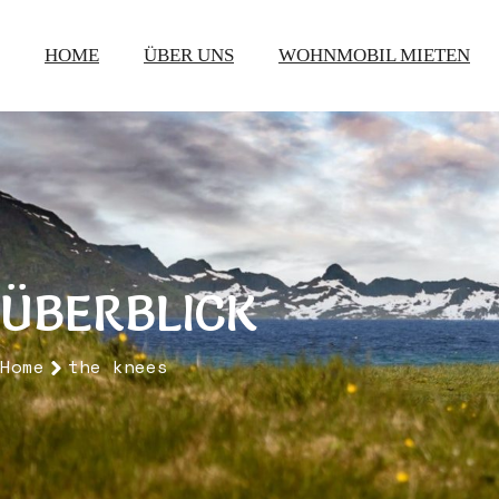
Zum
Inhalt
HOME
ÜBER UNS
WOHNMOBIL MIETEN
springen
ÜBERBLICK
Home
the knees