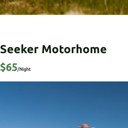
Seeker Motorhome
$65
/Night